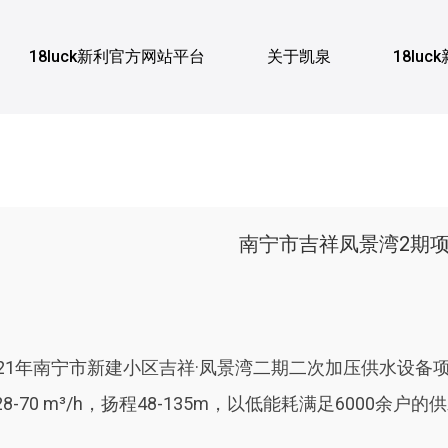
18luck新利官方网站平台
关于凯泉
18lu
产品与解决方案
集团介绍
工业园
产品样册
新闻中心
销售网
uck新利官方网站平台
关于凯泉
案例中心
品牌与文化
加入我
南宁市吉祥凤景湾2期
投诉与建议
荣誉与证书
关注我
解决方案
集团介绍
册
新闻中心
可持续发展
心
品牌与文化
021年南宁市新建小区吉祥·凤景湾二期二次加压供水设备
建议
荣誉与证书
8-70 m³/h，扬程48-135m，以低能耗满足6000余户