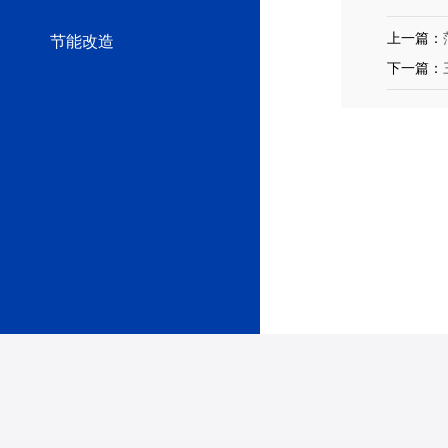
上一篇：
节能改造

下一篇：